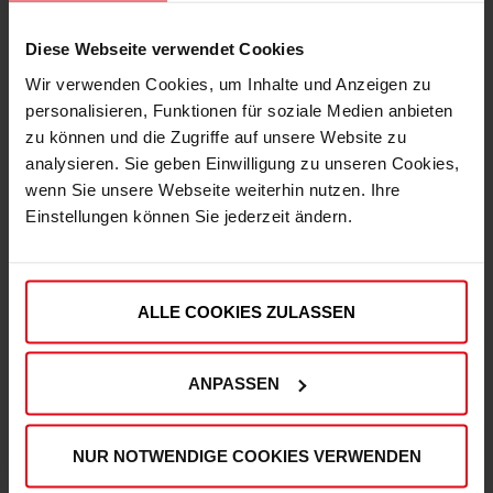
Diese Webseite verwendet Cookies
Wir verwenden Cookies, um Inhalte und Anzeigen zu
personalisieren, Funktionen für soziale Medien anbieten
zu können und die Zugriffe auf unsere Website zu
analysieren. Sie geben Einwilligung zu unseren Cookies,
Express Lieferung möglich
wenn Sie unsere Webseite weiterhin nutzen. Ihre
Damit Du deine Artikel noch schneller erhältst,
Einstellungen können Sie jederzeit ändern.
kannst Du deine Bestellung auch mit der
Versandart "Express" aufgeben.
ALLE COOKIES ZULASSEN
ANPASSEN
Hohe Qualitätsstandards
Unser Produktsortiment unterliegt regelmäßigen
NUR NOTWENDIGE COOKIES VERWENDEN
Qualitätskontrollen, um Deinen und unseren hohen
Qualitätsstandards zu entsprechen.