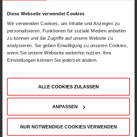
Diese Webseite verwendet Cookies
Wir verwenden Cookies, um Inhalte und Anzeigen zu
personalisieren, Funktionen für soziale Medien anbieten
zu können und die Zugriffe auf unsere Website zu
analysieren. Sie geben Einwilligung zu unseren Cookies,
Express Lieferung möglich
wenn Sie unsere Webseite weiterhin nutzen. Ihre
Damit Du deine Artikel noch schneller erhältst,
Einstellungen können Sie jederzeit ändern.
kannst Du deine Bestellung auch mit der
Versandart "Express" aufgeben.
ALLE COOKIES ZULASSEN
ANPASSEN
Hohe Qualitätsstandards
Unser Produktsortiment unterliegt regelmäßigen
NUR NOTWENDIGE COOKIES VERWENDEN
Qualitätskontrollen, um Deinen und unseren hohen
Qualitätsstandards zu entsprechen.