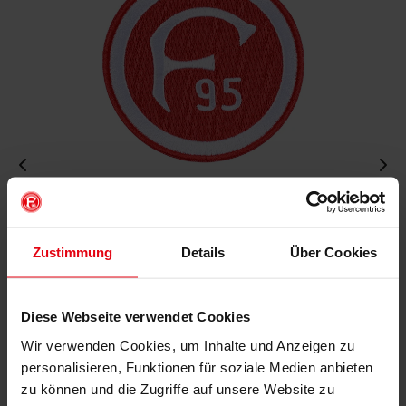
Aufnäher "Retro"
€ 4,95
Zustimmung
Details
Über Cookies
Mitgliederpreis: € 4,46
Diese Webseite verwendet Cookies
IN DEN WARENKORB
Wir verwenden Cookies, um Inhalte und Anzeigen zu
personalisieren, Funktionen für soziale Medien anbieten
zu können und die Zugriffe auf unsere Website zu