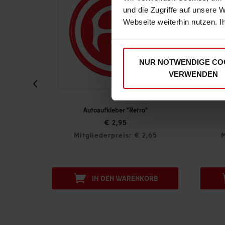
und die Zugriffe auf unsere 
Webseite weiterhin nutzen. I
NUR NOTWENDIGE CO
VERWENDEN
Autoaufkleber "Retro"
Autoa
€ 2,95
Mitgliederpreis: € 2,65
Mitglied
IN DEN WARENKORB
IN