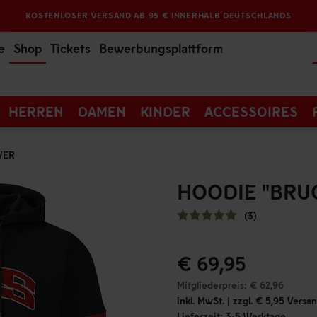
KOSTENLOSER VERSAND AB 95 € INNERHALB DEUTSCHLANDS
e
Shop
Tickets
Bewerbungsplattform
HERREN
DAMEN
KINDER
ACCESSOIRES
VER
HOODIE "BRU
(3)
€ 69,95
Mitgliederpreis: € 62,96
inkl. MwSt. | zzgl. € 5,95 Vers
Lieferzeit: 3-5 Werktage