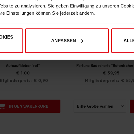
Website zu analysieren. Sie geben Einwilligung zu unseren Cook
hre Einstellungen können Sie jederzeit ändern.
OKIES
ANPASSEN
ALL
ufkleber "rot"
Fortuna Badeshorts "Botanischer Garten"
€ 1,00
€ 39,95
erpreis: € 0,90
Mitgliederpreis: € 35,96
 DEN WARENKORB