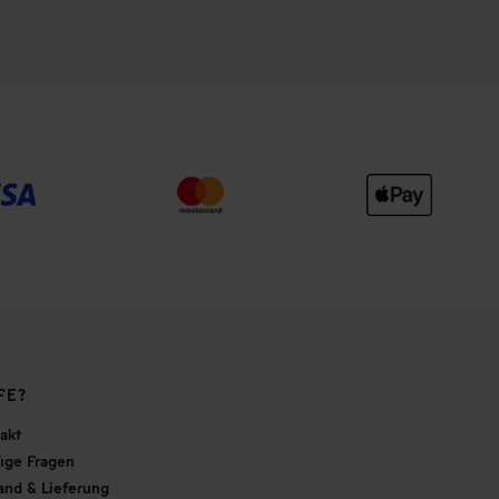
FE?
akt
ige Fragen
and & Lieferung