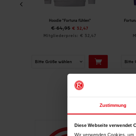
Hoodie "Fortuna fühlen"
€ 64,95
€ 69,95
€ 32,47
€
Mitgliederpreis: € 32,47
Mitgliederprei
Zustimmung
Diese Webseite verwendet 
Wir verwenden Cookies, um I