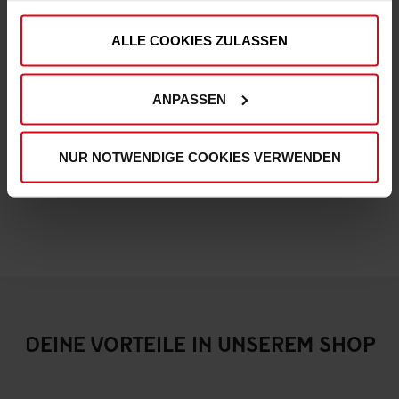
Fortuna x adidas T-Shirt "Originals" Off-White
ALLE COOKIES ZULASSEN
€ 59,95
Mitgliederpreis: € 53,96
ANPASSEN
NUR NOTWENDIGE COOKIES VERWENDEN
DEINE VORTEILE IN UNSEREM SHOP