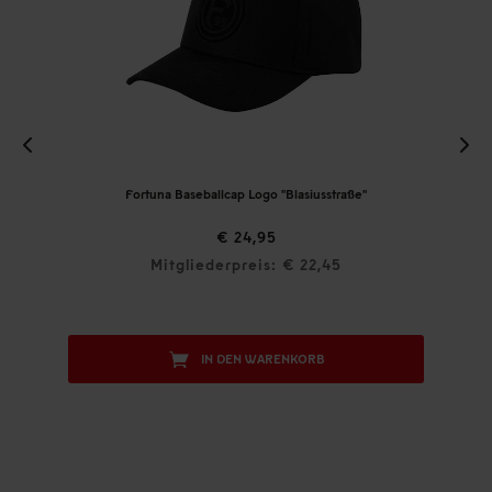
Fortuna Baseballcap Logo "Blasiusstraße"
Fortuna 
€ 24,95
Mitgliederpreis: € 22,45
Mitg
IN DEN WARENKORB