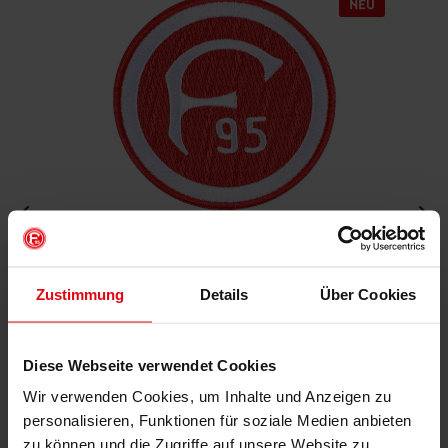
Aufnäher "Retro"
Zustimmung
Details
Über Cookies
€ 4,95
Mitgliederpreis: € 4,46
Diese Webseite verwendet Cookies
Wir verwenden Cookies, um Inhalte und Anzeigen zu
IN DEN WARENKORB
personalisieren, Funktionen für soziale Medien anbieten
zu können und die Zugriffe auf unsere Website zu