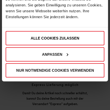
analysieren. Sie geben Einwilligung zu unseren Cookies,
wenn Sie unsere Webseite weiterhin nutzen. Ihre
Einstellungen können Sie jederzeit ändern.
DEINE VORTEILE IN UNSEREM SHOP
ALLE COOKIES ZULASSEN
ANPASSEN
NUR NOTWENDIGE COOKIES VERWENDEN
Express Lieferung möglich
Damit Du deine Artikel noch schneller erhältst,
kannst Du deine Bestellung auch mit der
Versandart "Express" aufgeben.