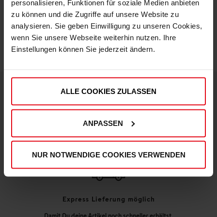
personalisieren, Funktionen für soziale Medien anbieten
IN DEN WARENKORB
zu können und die Zugriffe auf unsere Website zu
analysieren. Sie geben Einwilligung zu unseren Cookies,
wenn Sie unsere Webseite weiterhin nutzen. Ihre
Einstellungen können Sie jederzeit ändern.
ALLE COOKIES ZULASSEN
DEINE VORTEILE IN UNSEREM SHOP
ANPASSEN
NUR NOTWENDIGE COOKIES VERWENDEN
Express Lieferung möglich
Damit Du deine Artikel noch schneller erhältst,