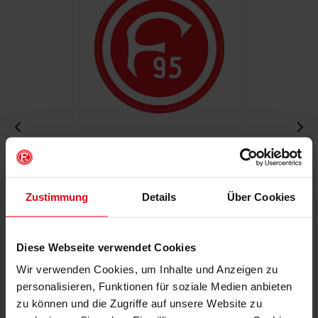
Autoaufkleber "Retro"
€ 2,95
Zustimmung
Details
Über Cookies
Mitgliederpreis: € 2,65
Diese Webseite verwendet Cookies
IN DEN WARENKORB
Wir verwenden Cookies, um Inhalte und Anzeigen zu
personalisieren, Funktionen für soziale Medien anbieten
zu können und die Zugriffe auf unsere Website zu