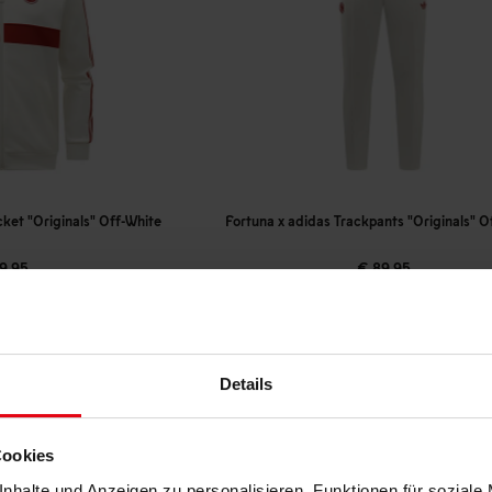
cket "Originals" Off-White
Fortuna x adidas Trackpants "Originals" O
9,95
€ 89,95
reis: € 89,96
Mitgliederpreis: € 80,96
Details
Cookies
nhalte und Anzeigen zu personalisieren, Funktionen für soziale