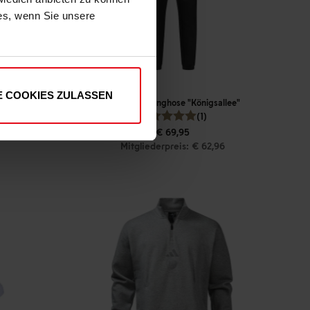
ies, wenn Sie unsere
E COOKIES ZULASSEN
adidas Jogginghose "Königsallee"
(1)
€ 69,95
Mitgliederpreis: € 62,96