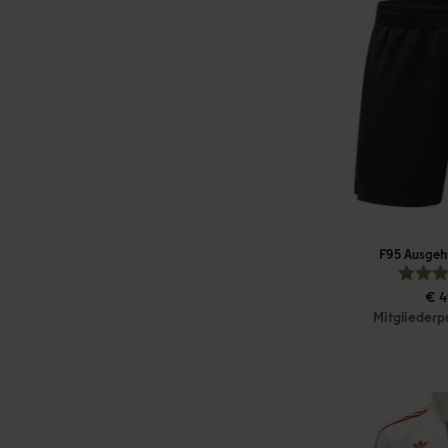
F95 Ausgeh
€ 4
Mitgliederp