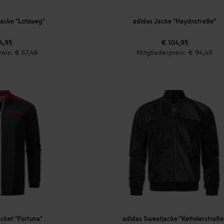
jacke "Lotzweg"
adidas Jacke "Haydnstraße"
4,95
€ 104,95
reis: € 67,46
Mitgliederpreis: € 94,45
acket "Fortuna"
adidas Sweatjacke "Kettelerstraße