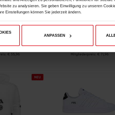
Website zu analysieren. Sie geben Einwilligung zu unseren Cook
hre Einstellungen können Sie jederzeit ändern.
OKIES
ANPASSEN
ALL
t "Königsallee"
adidas Hoodie "Königsallee"
(5)
9,95
€ 79,95
reis: € 35,96
Mitgliederpreis: € 71,96