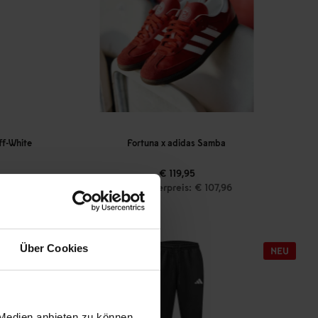
ff-White
Fortuna x adidas Samba
€ 119,95
Mitgliederpreis: € 107,96
Über Cookies
 Medien anbieten zu können