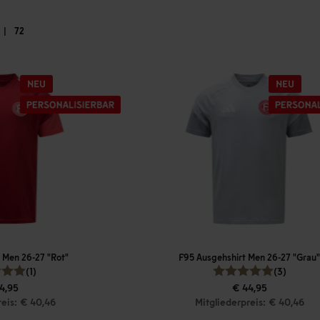
|
72
 Men 26-27 "Rot"
F95 Ausgehshirt Men 26-27 "Grau"
(1)
(3)
4,95
€ 44,95
reis: € 40,46
Mitgliederpreis: € 40,46