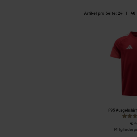
Artikel pro Seite:
|
24
48
F95 Ausgehshirt
€ 4
Mitgliederp