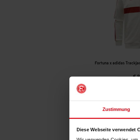
Fortuna x adidas Trackja
€ 9
Mitgliederp
Zustimmung
Diese Webseite verwendet 
Wir verwenden Cookies, um I