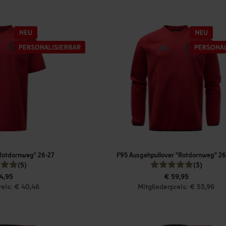
"Rotdornweg" 26-27
F95 Ausgehpullover "Rotdornweg" 26
(5)
(3)
4,95
€ 59,95
reis: € 40,46
Mitgliederpreis: € 53,96