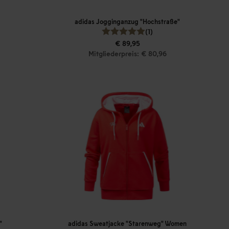
adidas Jogginganzug "Hochstraße"
(1)
€ 89,95
Mitgliederpreis: € 80,96
"
adidas Sweatjacke "Starenweg" Women