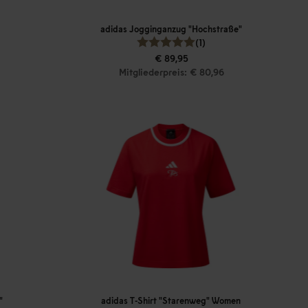
adidas Jogginganzug "Hochstraße"
(1)
€ 89,95
Mitgliederpreis: € 80,96
"
adidas T-Shirt "Starenweg" Women