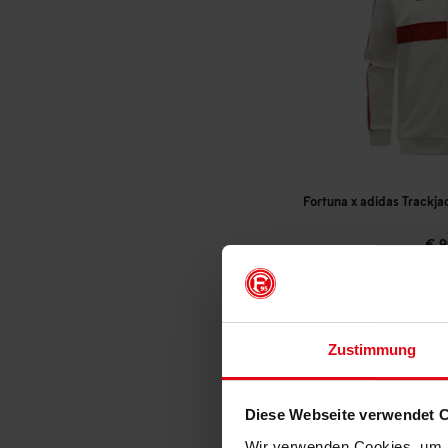
Fortuna x adidas Trackja
€ 9
Mitgliederp
Zustimmung
Diese Webseite verwendet 
Wir verwenden Cookies, um I