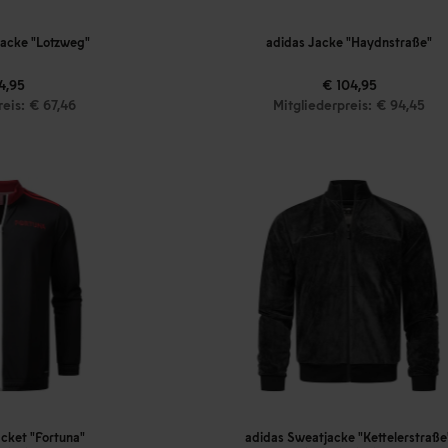
jacke "Lotzweg"
adidas Jacke "Haydnstraße"
4,95
€ 104,95
reis: € 67,46
Mitgliederpreis: € 94,45
acket "Fortuna"
adidas Sweatjacke "Kettelerstraße