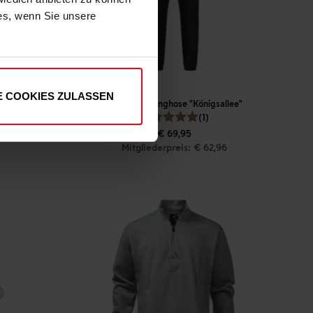
ies, wenn Sie unsere
E COOKIES ZULASSEN
adidas Jogginghose "Königsallee"
(1)
€ 69,95
Mitgliederpreis: € 62,96