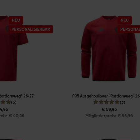
"Rotdornweg" 26-27
F95 Ausgehpullover "Rotdornweg" 26
(5)
(3)
4,95
€ 59,95
reis: € 40,46
Mitgliederpreis: € 53,96