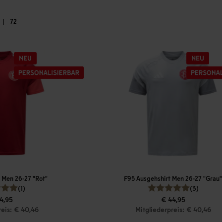
|
72
 Men 26-27 "Rot"
F95 Ausgehshirt Men 26-27 "Grau"
(1)
(3)
4,95
€ 44,95
reis: € 40,46
Mitgliederpreis: € 40,46