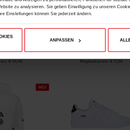
Website zu analysieren. Sie geben Einwilligung zu unseren Cook
hre Einstellungen können Sie jederzeit ändern.
OKIES
ANPASSEN
ALL
t "Königsallee"
adidas Hoodie "Königsallee"
(5)
9,95
€ 79,95
reis: € 35,96
Mitgliederpreis: € 71,96