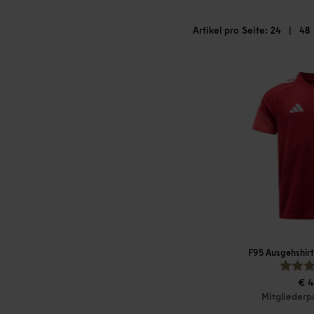
Artikel pro Seite:
|
24
48
F95 Ausgehshirt
€ 4
Mitgliederp