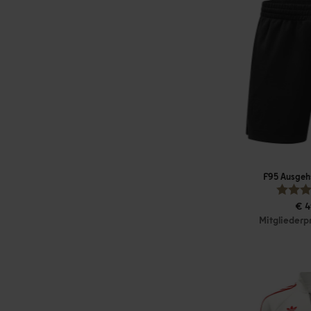
F95 Ausgeh
€ 4
Mitgliederp