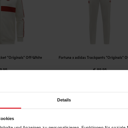
cket "Originals" Off-White
Fortuna x adidas Trackpants "Originals" O
9,95
€ 89,95
reis: € 89,96
Mitgliederpreis: € 80,96
Details
Cookies
nhalte und Anzeigen zu personalisieren, Funktionen für soziale