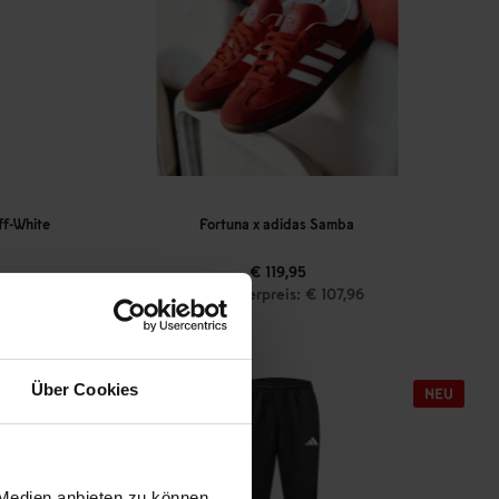
ff-White
Fortuna x adidas Samba
€ 119,95
Mitgliederpreis: € 107,96
Über Cookies
 Medien anbieten zu können