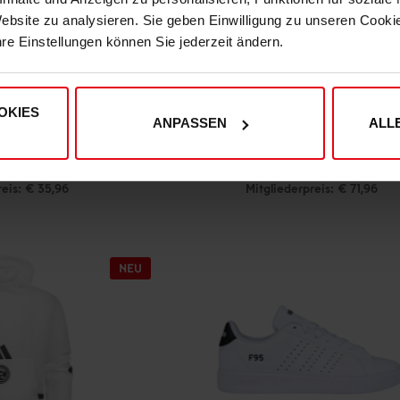
Website zu analysieren. Sie geben Einwilligung zu unseren Cook
hre Einstellungen können Sie jederzeit ändern.
OKIES
ANPASSEN
ALL
t "Königsallee"
adidas Hoodie "Königsallee"
(5)
9,95
€ 79,95
reis: € 35,96
Mitgliederpreis: € 71,96