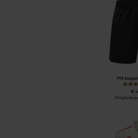
F95 Ausgeh
€ 4
Mitgliederp