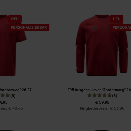
"Rotdornweg" 26-27
F95 Ausgehpullover "Rotdornweg" 26
(5)
(3)
4,95
€ 59,95
reis: € 40,46
Mitgliederpreis: € 53,96