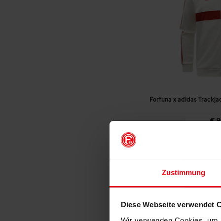
Fortuna x adidas Trackja
€ 9
Mitgliederp
Zustimmung
Diese Webseite verwendet 
Wir verwenden Cookies, um I