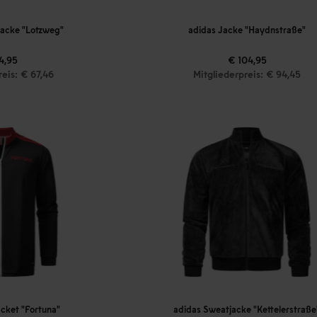
jacke "Lotzweg"
adidas Jacke "Haydnstraße"
4,95
€ 104,95
reis: € 67,46
Mitgliederpreis: € 94,45
acket "Fortuna"
adidas Sweatjacke "Kettelerstraße