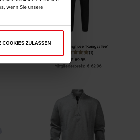
ies, wenn Sie unsere
E COOKIES ZULASSEN
adidas Jogginghose "Königsallee"
(1)
€ 69,95
Mitgliederpreis: € 62,96