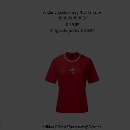
adidas Jogginganzug "Hochstraße"
(1)
€ 89,95
Mitgliederpreis: € 80,96
"
adidas T-Shirt "Starenweg" Women