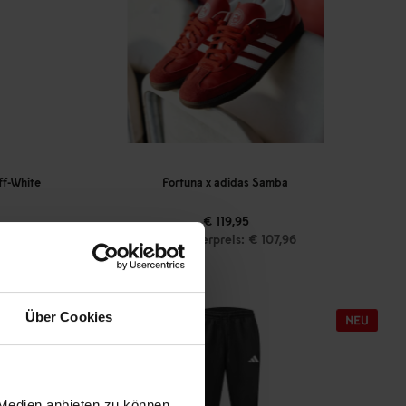
ff-White
Fortuna x adidas Samba
€ 119,95
Mitgliederpreis: € 107,96
Über Cookies
 Medien anbieten zu können