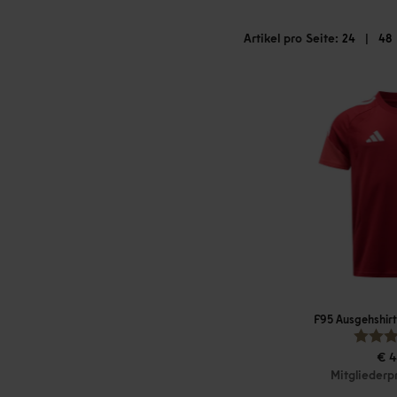
Artikel pro Seite:
|
24
48
F95 Ausgehshirt
€ 4
Mitgliederp