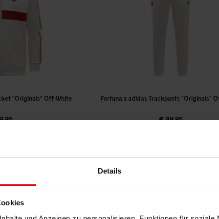
cket "Originals" Off-White
Fortuna x adidas Trackpants "Originals" O
9,95
€ 89,95
reis: € 89,96
Mitgliederpreis: € 80,96
Details
Cookies
nhalte und Anzeigen zu personalisieren, Funktionen für soziale