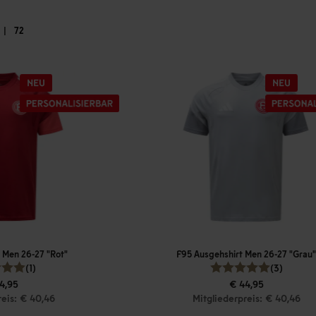
|
72
 Men 26-27 "Rot"
F95 Ausgehshirt Men 26-27 "Grau"
(1)
(3)
4,95
€ 44,95
reis: € 40,46
Mitgliederpreis: € 40,46