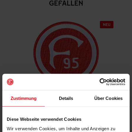
GEFALLEN
Zustimmung
Details
Über Cookies
Aufnäher "Retro"
€ 4,95
Mitgliederpreis: € 4,46
Diese Webseite verwendet Cookies
Wir verwenden Cookies, um Inhalte und Anzeigen zu