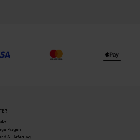
FE?
akt
ige Fragen
and & Lieferung