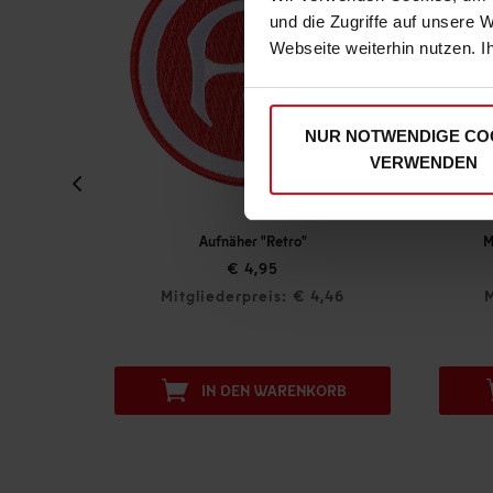
und die Zugriffe auf unsere 
Webseite weiterhin nutzen. I
NUR NOTWENDIGE CO
VERWENDEN
A"
Aufnäher "Retro"
M
€ 4,95
0,00
Mitgliederpreis: € 4,46
M
ORB
IN DEN WARENKORB