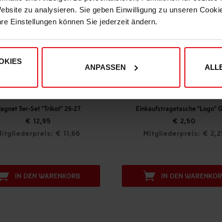
Website zu analysieren. Sie geben Einwilligung zu unseren Cook
hre Einstellungen können Sie jederzeit ändern.
OKIES
ANPASSEN
ALL
agnet 3er-Set "Trikot" 26-27
Einkaufstragetasche "Logo" 
€ 12,95
€ 2,50
itgliederpreis: € 11,66
Mitgliederpreis: € 2,2
IN DEN WARENKORB
IN DEN WARENKO