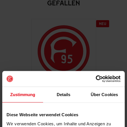
GEFALLEN
Zustimmung
Details
Über Cookies
Autoaufkleber "Retro"
€ 2,95
Mitgliederpreis: € 2,65
Diese Webseite verwendet Cookies
Wir verwenden Cookies, um Inhalte und Anzeigen zu