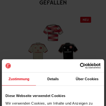
GEFALLEN
Zustimmung
Details
Über Cookies
Magnet 3er-Set "Trikot" 26-27
€ 12,95
Mitgliederpreis: € 11,66
Diese Webseite verwendet Cookies
Wir verwenden Cookies, um Inhalte und Anzeigen zu