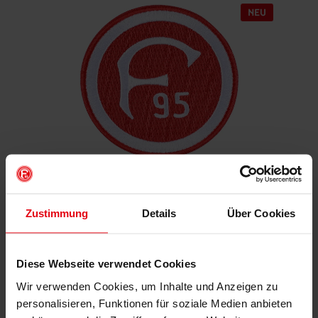
Aufnäher "Retro"
Zustimmung
Details
Über Cookies
€ 4,95
Mitgliederpreis: € 4,46
Diese Webseite verwendet Cookies
Wir verwenden Cookies, um Inhalte und Anzeigen zu
IN DEN WARENKORB
personalisieren, Funktionen für soziale Medien anbieten