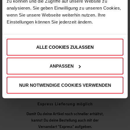
zu können und die Zugriffe auf unsere Website zu
analysieren. Sie geben Einwilligung zu unseren Cookies,
wenn Sie unsere Webseite weiterhin nutzen. Ihre
Einstellungen können Sie jederzeit ändern.
ALLE COOKIES ZULASSEN
DEINE VORTEILE IN UNSEREM SHOP
ANPASSEN
NUR NOTWENDIGE COOKIES VERWENDEN
Express Lieferung möglich
Damit Du deine Artikel noch schneller erhältst,
kannst Du deine Bestellung auch mit der
Versandart "Express" aufgeben.