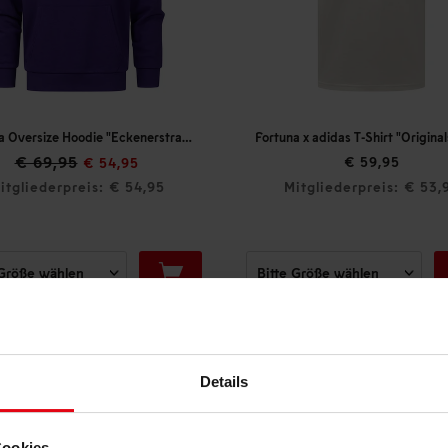
Fortuna x adidas T-Shirt "Originals" Off-White
T-Shirt "For
€ 24,95
€ 59,95
Mitgliederpreis: € 53,96
Mitgliederpr
Details
DAS KÖNNTE DIR AUCH GEFALLEN
Cookies