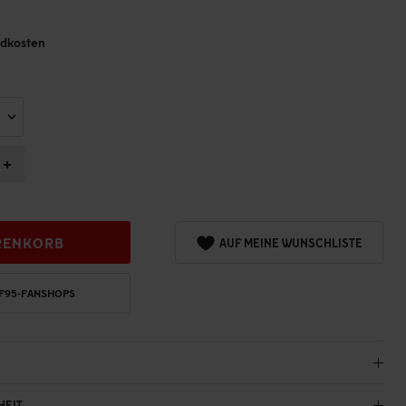
andkosten
+
RENKORB
AUF MEINE WUNSCHLISTE
 F95-FANSHOPS
HEIT