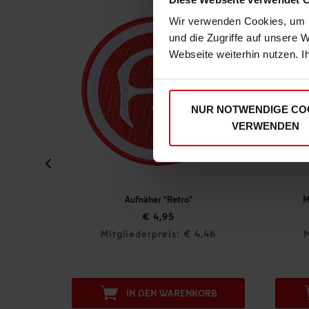
Wir verwenden Cookies, um I
und die Zugriffe auf unsere 
Webseite weiterhin nutzen. I
NUR NOTWENDIGE CO
VERWENDEN
ufnäher "Retro"
Magnet 3er-Set "Trikot" 26-27
€ 4,95
€ 12,95
ederpreis: € 4,46
Mitgliederpreis: € 11,66
IN DEN WARENKORB
IN DEN WARENKORB