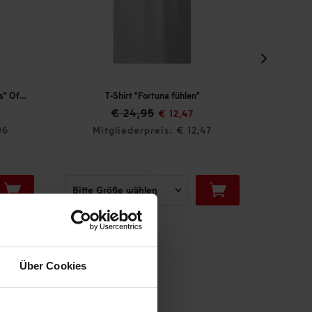
tuna fühlen"
T-Shirt "Klosterstraße"
€ 29,95
€ 12,47
eis: € 12,47
Mitgliederpreis: € 26,96
Über Cookies