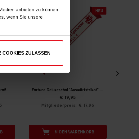
 Medien anbieten zu können
ies, wenn Sie unsere
E COOKIES ZULASSEN
Fortuna Deluxeschal "Auswärtstrikot" 26-27
Autoaufkleber "rot"
€ 19,95
€ 1,00
erpreis: € 17,96
Mitgliederpreis: € 0,90
 DEN WARENKORB
IN DEN WARENKORB