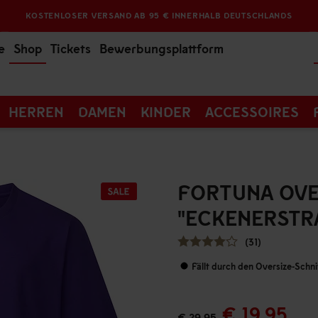
KOSTENLOSER VERSAND AB 95 € INNERHALB DEUTSCHLANDS
e
Shop
Tickets
Bewerbungsplattform
HERREN
DAMEN
KINDER
ACCESSOIRES
FORTUNA OVER
"ECKENERSTRA
(31)
Fällt durch den Oversize-Schni
€ 19,95
€ 29,95