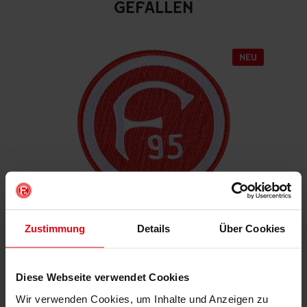
GEFALLEN
Zustimmung
Details
Über Cookies
Aufnäher "Retro"
€ 4,95
Mitgliederpreis: € 4,46
Diese Webseite verwendet Cookies
Wir verwenden Cookies, um Inhalte und Anzeigen zu