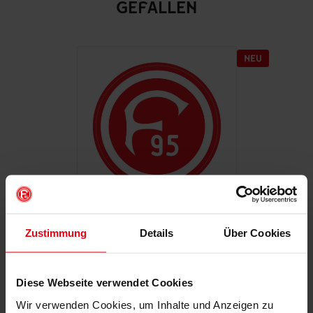
GEFALLEN
Zustimmung
Details
Über Cookies
Autoaufkleber "Retro"
€ 2,95
Mitgliederpreis: € 2,65
Diese Webseite verwendet Cookies
Wir verwenden Cookies, um Inhalte und Anzeigen zu