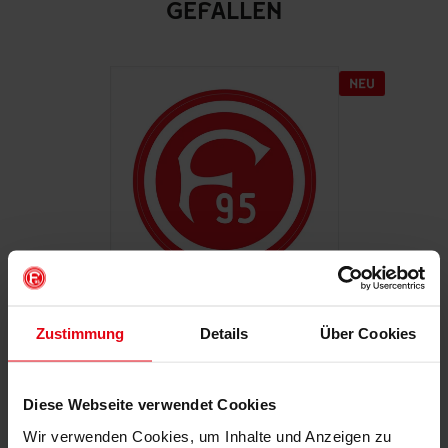
GEFALLEN
Zustimmung
Details
Über Cookies
Autoaufkleber "Retro"
€ 2,95
Mitgliederpreis: € 2,65
Diese Webseite verwendet Cookies
Wir verwenden Cookies, um Inhalte und Anzeigen zu