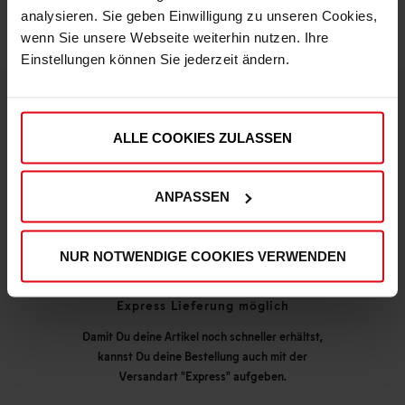
analysieren. Sie geben Einwilligung zu unseren Cookies,
wenn Sie unsere Webseite weiterhin nutzen. Ihre
Einstellungen können Sie jederzeit ändern.
DEINE VORTEILE IN UNSEREM SHOP
ALLE COOKIES ZULASSEN
ANPASSEN
NUR NOTWENDIGE COOKIES VERWENDEN
Express Lieferung möglich
Damit Du deine Artikel noch schneller erhältst,
kannst Du deine Bestellung auch mit der
Versandart "Express" aufgeben.