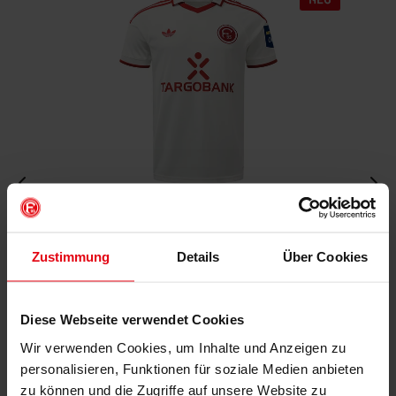
Fortuna Auswärtstrikot 2026-27
Zustimmung
Details
Über Cookies
€ 89,95
Mitgliederpreis: € 80,96
Diese Webseite verwendet Cookies
Wir verwenden Cookies, um Inhalte und Anzeigen zu
personalisieren, Funktionen für soziale Medien anbieten
zu können und die Zugriffe auf unsere Website zu