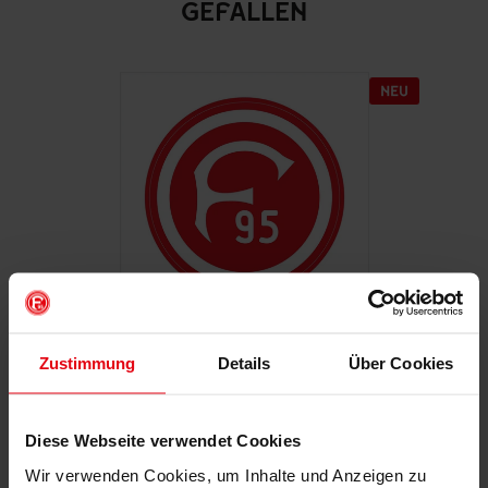
GEFALLEN
Zustimmung
Details
Über Cookies
Autoaufkleber "Retro"
€ 2,95
Mitgliederpreis: € 2,65
Diese Webseite verwendet Cookies
Wir verwenden Cookies, um Inhalte und Anzeigen zu