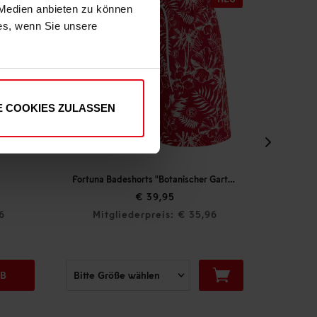
 Medien anbieten zu können
ies, wenn Sie unsere
E COOKIES ZULASSEN
Fortuna Badeshorts "Botanischer Garten"
Guts
€ 39,95
6
Mitgliederpreis: € 35,96
Mi
RB
P