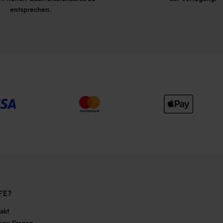
entsprechen.
FE?
akt
ige Fragen