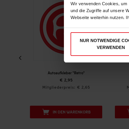
Wir verwenden Cookies, um I
und die Zugriffe auf unsere 
Webseite weiterhin nutzen. I
NUR NOTWENDIGE CO
VERWENDEN
eim"
Autoaufkleber "Retro"
€ 2,95
,95
Mitgliederpreis: € 2,65
M
ORB
IN DEN WARENKORB