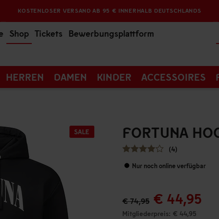
KOSTENLOSER VERSAND AB 95 € INNERHALB DEUTSCHLANDS
e
Shop
Tickets
Bewerbungsplattform
HERREN
DAMEN
KINDER
ACCESSOIRES
FORTUNA HOO
(4)
Nur noch online verfügbar
€ 44,95
€ 74,95
Mitgliederpreis: € 44,95