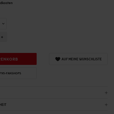
andkosten
+
RENKORB
AUF MEINE WUNSCHLISTE
 F95-FANSHOPS
HEIT