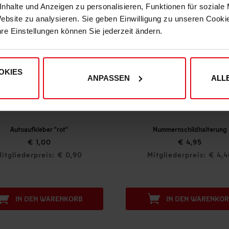
nhalte und Anzeigen zu personalisieren, Funktionen für soziale
Website zu analysieren. Sie geben Einwilligung zu unseren Cook
hre Einstellungen können Sie jederzeit ändern.
OKIES
ANPASSEN
ALL
Autoaufkleber "rot"
Nummernschildhalterung
€ 1,00
€ 4,95
itgliederpreis: € 0,90
Mitgliederpreis: € 4,4
IN DEN WARENKORB
IN DEN WARENKO