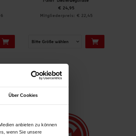
T-Shirt "Diesterwegstraße"
€ 24,95
96
Mitgliederpreis: € 22,45
Mit
Über Cookies
 Medien anbieten zu können
ies, wenn Sie unsere