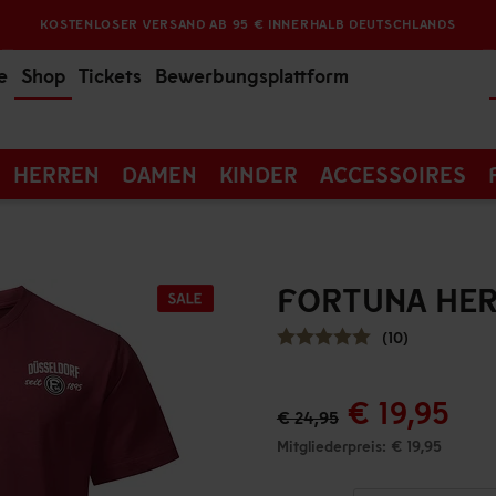
KOSTENLOSER VERSAND AB 95 € INNERHALB DEUTSCHLANDS
e
Shop
Tickets
Bewerbungsplattform
HERREN
DAMEN
KINDER
ACCESSOIRES
FORTUNA HER
(10)
€ 19,95
€ 24,95
Mitgliederpreis: € 19,95