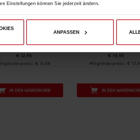
hre Einstellungen können Sie jederzeit ändern.
OKIES
ANPASSEN
ALL
agnet 3er-Set "Trikot" 26-27
€ 12,95
€ 19,95
itgliederpreis: € 11,66
Mitgliederpreis: € 17,
IN DEN WARENKORB
IN DEN WARENKO