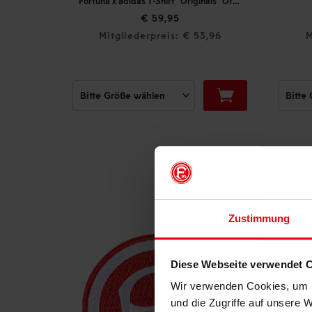
ion"
Fortuna x adidas T-Shirt "Originals" Off-White
€ 59,95
,45
Mitgliederpreis: € 53,96
M
Zustimmung
Diese Webseite verwendet 
Wir verwenden Cookies, um I
und die Zugriffe auf unsere 