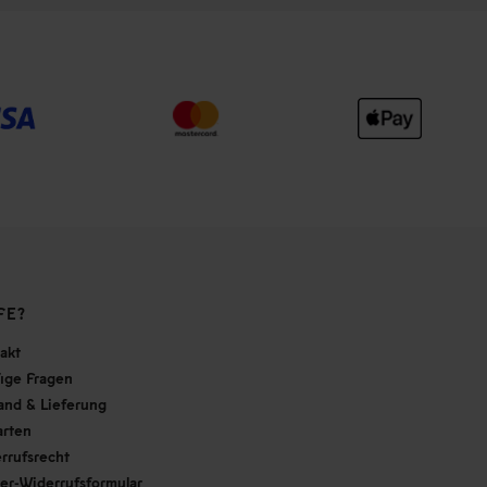
FE?
akt
ige Fragen
and & Lieferung
arten
rrufsrecht
er-Widerrufsformular