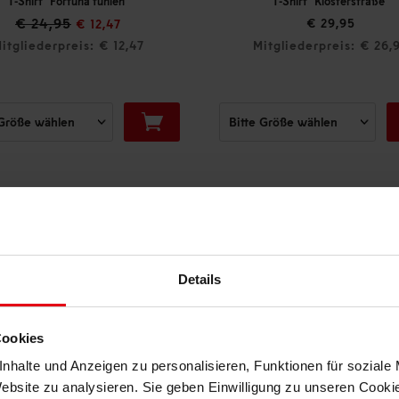
T-Shirt "Fortuna fühlen"
T-Shirt "Klosterstraße"
€ 24,95
€ 29,95
€ 12,47
itgliederpreis: € 12,47
Mitgliederpreis: € 26,
DAS KÖNNTE DIR AUCH GEFALLEN
Details
Cookies
nhalte und Anzeigen zu personalisieren, Funktionen für soziale
Website zu analysieren. Sie geben Einwilligung zu unseren Cook