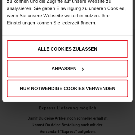
zu können und die Zugriffe auf unsere Website zu
analysieren. Sie geben Einwilligung zu unseren Cookies,
wenn Sie unsere Webseite weiterhin nutzen. Ihre
Einstellungen können Sie jederzeit ändern.
ALLE COOKIES ZULASSEN
DEINE VORTEILE IN UNSEREM SHOP
ANPASSEN
NUR NOTWENDIGE COOKIES VERWENDEN
Express Lieferung möglich
Damit Du deine Artikel noch schneller erhältst,
kannst Du deine Bestellung auch mit der
Versandart "Express" aufgeben.