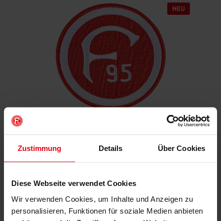
Aufnäher "Retro"
Zustimmung
Details
Über Cookies
€ 4,95
Mitgliederpreis: € 4,46
Diese Webseite verwendet Cookies
Wir verwenden Cookies, um Inhalte und Anzeigen zu
IN DEN WARENKORB
personalisieren, Funktionen für soziale Medien anbieten