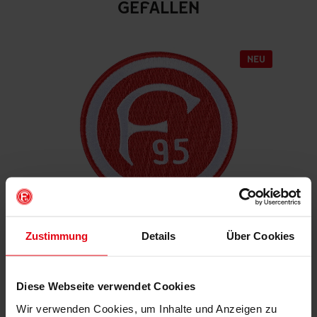
GEFALLEN
Zustimmung
Details
Über Cookies
Aufnäher "Retro"
€ 4,95
Mitgliederpreis: € 4,46
Diese Webseite verwendet Cookies
Wir verwenden Cookies, um Inhalte und Anzeigen zu