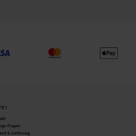
FE?
akt
ige Fragen
and & Lieferung