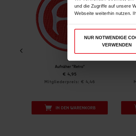
und die Zugriffe auf unsere 
Webseite weiterhin nutzen. I
NUR NOTWENDIGE CO
VERWENDEN
Aufnäher "Retro"
€ 4,95
,65
Mitgliederpreis: € 4,46
M
ORB
IN DEN WARENKORB