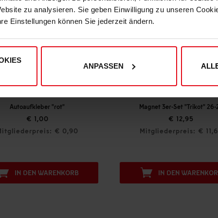
Website zu analysieren. Sie geben Einwilligung zu unseren Cook
hre Einstellungen können Sie jederzeit ändern.
OKIES
ANPASSEN
ALL
Autoaufkleber "rot"
Magnet 3er-Set "Trikot" 26-
€ 1,00
€ 12,95
itgliederpreis: € 0,90
Mitgliederpreis: € 11,
IN DEN WARENKORB
IN DEN WARENKO