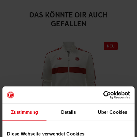
DAS KÖNNTE DIR AUCH
GEFALLEN
Zustimmung
Details
Über Cookies
Fortuna x adidas Trackjacket "Originals" Off-White
Diese Webseite verwendet Cookies
€ 99,95