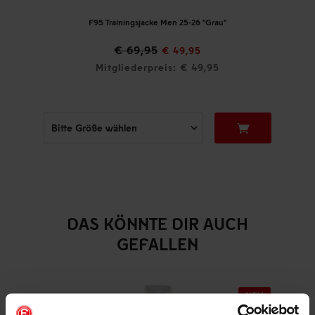
F95 Trainingsjacke Men 25-26 "Grau"
€ 69,95
€ 49,95
Mitgliederpreis: € 49,95
DAS KÖNNTE DIR AUCH
GEFALLEN