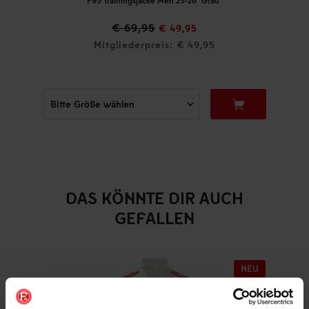
F95 Trainingsjacke Men 25-26 "Grau"
€ 69,95
€ 49,95
Mitgliederpreis: € 49,95
DAS KÖNNTE DIR AUCH
GEFALLEN