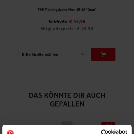
F95 Trainingsjacke Men 25-26 "Grau"
€ 69,95
€ 49,95
Mitgliederpreis: € 49,95
DAS KÖNNTE DIR AUCH
GEFALLEN